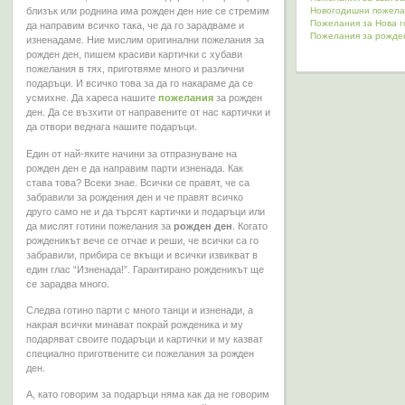
Новогодишни пожела
близък или роднина има рожден ден ние се стремим
Пожелания за Нова 
да направим всичко така, че да го зарадваме и
Пожелания за рожде
изненадаме. Ние мислим оригинални пожелания за
рожден ден, пишем красиви картички с хубави
пожелания в тях, приготвяме много и различни
подаръци. И всичко това за да го накараме да се
усмихне. Да хареса нашите
пожелания
за рожден
ден. Да се възхити от направените от нас картички и
да отвори веднага нашите подаръци.
Един от най-яките начини за отпразнуване на
рожден ден е да направим парти изненада. Как
става това? Всеки знае. Всички се правят, че са
забравили за рождения ден и че правят всичко
друго само не и да търсят картички и подаръци или
да мислят готини пожелания за
рожден ден
. Когато
рожденикът вече се отчае и реши, че всички са го
забравили, прибира се вкъщи и всички извикват в
един глас “Изненада!”. Гарантирано рожденикът ще
се зарадва много.
Следва готино парти с много танци и изненади, а
накрая всички минават покрай рожденика и му
подаряват своите подаръци и картички и му казват
специално приготвените си пожелания за рожден
ден.
А, като говорим за подаръци няма как да не говорим