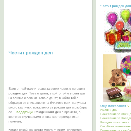
Честит рожден ден
Честит рожден ден
Един от най-важните дни за всеки човек е неговият
рожден ден
. Това е денят, в който той е в центъра
на всичко и всички. Това е денят, в който той е
обграден от вниманието на близките си и получава
Още пожелания
много картички, пожелания за рожден ден и разбира
Именни дни
се –
подаръци
.
Рожденният ден
е времето, в
Пожелания за имен 
което се случва само онова, което рожденикът
Пожелания за Колед
пожелае.
Коледни пожелания
Сватбени пожелания
Когато някой, на когото много държим, например
Пожелания за сватба