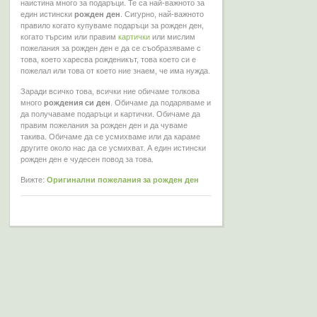
наистина много за подаръци. Те са най-важното за
един истински
рожден ден
. Сигурно, най-важното
правило когато купуваме подаръци за рожден ден,
когато търсим или правим
картички
или мислим
пожелания за рожден ден е да се съобразяваме с
това, което харесва рожденикът, това което си е
пожелал или това от което ние знаем, че има нужда.
Заради всичко това, всички ние обичаме толкова
много
рождения си ден
. Обичаме да подаряваме и
да получаваме подаръци и картички. Обичаме да
правим пожелания за рожден ден и да чуваме
такива. Обичаме да се усмихваме или да караме
другите около нас да се усмихват. А един истински
рожден ден е чудесен повод за това.
Вижте:
Оригинални пожелания за рожден ден