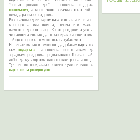
Пожелания за рожде
“Честит рожден ден” , понякога съдържа
пожелания
, а много често закачлив текст, който
цели да разсмее рожденика.
Без значение дали
картичката
е скъпа или евтина,
многоцветна или семпла, голяма или малка,
важното е да е от сърце. Когато рожденикът усети,
че наистина искаме да го зарадваме и впечатлим,
той ще я оцени като много скъп и хубав жест.
Не винаги имаме възможност да добавим
картичка
към
подаръка
, а понякога просто искаме да
зарадваме рожденика предварително. Тогава е най-
добре да му изпратим една по електронната поща.
Тук ние ви предлагаме няколко чудесни идеи за
картички за рожден ден
.