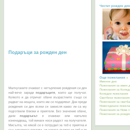
Честит рожден ден
Подаръци за рожден ден
Още пожелания
Именни дни
Пожелания за имен 
Малчуганите очакват с нетърпение рождения си ден
Пожелания за Колед
най-вече заради
подаръците
, които ще получат.
Коледни пожелания
Колкото и да отричат обаче възрастните също се
Сватбени пожелания
радват на нещата, които им се подаряват. Дни преди
Пожелания за сватба
Новогодишни пожела
рождения си ден всеки се замисля какво ли са му
Пожелания за Нова 
подготвили близки и приятели. Без значение обаче,
Пожелания за рожде
дали
подаръкът
е очакван или напълно
изненадващ, той винаги носи радост на получателя.
Мисълта, че някой се е потрудил за теб е приятна и
със сигурност показва, че хората държат на теб и те