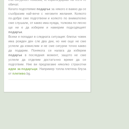
обичат.
Когато подготвяме
подарък
за някого е важно да се
съобразим най-вече с неговите желания. Колкото
по-добре сме подготвени и колкото по внимателно
сме слушали, от какво има нужда, толкова по-лесно
ще ни е да изберем и намерим подходящият
подарък
.
Всеки е попадал в следната ситуация: близък човек
има рожден ден сле два дни, но ние още не сме
успели да измислим и не сме сигурни точно какво
да подарим. Понякога се налага да изберем
подарък
в последния момент, защото не сме
успели да отделим достатъчно време да се
подготвим. Ние ви предлагаме няколко страхотни
идеи за подаръци
. Например топла плетена блуза
от
плетиво
.bg.